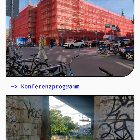
Reconsidering Legal Subjectivity In and
Through the Anthropocene
27.-28. November 2025
Wann?
Goethe-Universität Frankfurt a.M.
Wo?
internationale Konferenz
Was?
Mehr Infos zur
Veranstaltung
–> Konferenzprogramm
Reconsidering Legal Subjectivity In and
Through the Anthropocene
Das Konferenzprogramm ist online – schauen Sie rein! Auch