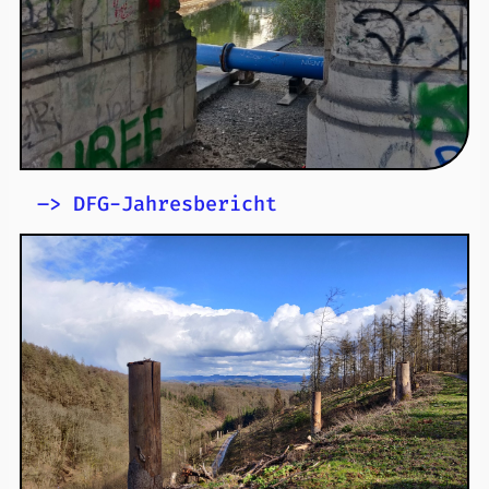
Gäste sind sehr herzlich willkommen.
Zur Veranstaltung & zum
Download
–> DFG-Jahresbericht
„Recht ist nicht nur Mittel zur Lösung, sondern
auch Teil des Problems“
Kurzer Beitrag über das Netzwerk
Was?
DFG-Jahresbericht 2024, S. 68–70
Wo?
Zum DFG-Jahresbericht
2024