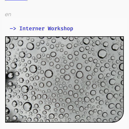
en
–> Interner Workshop
Materialität und Recht im Anthropozän
9.–10. Juli 2026
Wann?
Universität Hamburg
Wo?
interner Workshop
Was?
Mehr Infos zur
Veranstaltung