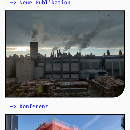
–> Neue Publikation
Labor on the Line. Justice at Work on Assam Tea
Plantations
, Anna-Lena: Labor on the Line. Justice at Work on
Wolf
Assam Tea Plantations (2025). New York: Cornell University
Open Access
Press.
Mehr Publikationen aus dem
Netzwerk
–> Konferenz