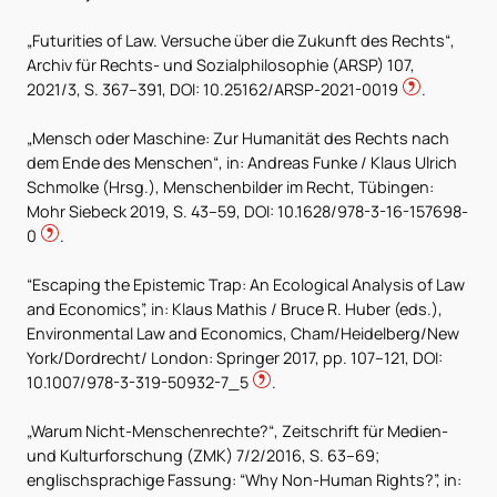
„Futurities of Law. Versuche über die Zukunft des Rechts“,
Archiv für Rechts- und Sozialphilosophie (ARSP) 107,
2021/3, S. 367–391, DOI: 10.25162/ARSP-2021-0019
.
„Mensch oder Maschine: Zur Humanität des Rechts nach
dem Ende des Menschen“, in: Andreas Funke / Klaus Ulrich
Schmolke (Hrsg.), Menschenbilder im Recht, Tübingen:
Mohr Siebeck 2019, S. 43–59, DOI: 10.1628/978-3-16-157698-
0
.
“Escaping the Epistemic Trap: An Ecological Analysis of Law
and Economics”, in: Klaus Mathis / Bruce R. Huber (eds.),
Environmental Law and Economics, Cham/Heidelberg/New
York/Dordrecht/ London: Springer 2017, pp. 107–121, DOI:
10.1007/978-3-319-50932-7_5
.
„Warum Nicht-Menschenrechte?“, Zeitschrift für Medien-
und Kulturforschung (ZMK) 7/2/2016, S. 63–69;
englischsprachige Fassung: “Why Non-Human Rights?”, in: