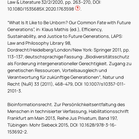
Law & Literature 32/2/2020, pp. 263–270, DOI:
10.1080/1535685X.2020.1763598
.
“What Is It Like to Be Unborn? Our Common Fate with Future
Generations”, in: Klaus Mathis (ed.), Efficiency,
Sustainability, and Justice to Future Generations, LAPS:
Law and Philosophy Library 98,
Dordrecht/Heidelberg/London/New York: Springer 2011, pp.
113–137; deutschsprachige Fassung: „Biodiversitätsschutz
als Forderung intergenerationeller Gerechtigkeit. Zugang zu
genetischen Ressourcen, Vorteilsausgleich und
Verantwortung für zukünftige Generationen“, Natur und
Recht (NuR) 33 (2011), 468–479, DOI: 10.1007/s10357-011-
2101-3.
Bioinformationsrecht. Zur Persönlichkeitsentfaltung des
Menschen in technisierter Verfassung, Habilitationsschrift
Frankfurt am Main 2013, Reihe Jus Privatum, Band 197,
Tübingen: Mohr Siebeck 2015, DOI: 10.1628/978-3-16-
153692-2.