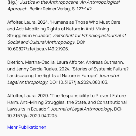
(Hg.):
Justice in the Anthropocene: An Anthropological
Approach
. Berlin: Reimer Verlag, S. 127-142.
Affolter, Laura. 2024. “Humans as Those Who Must Care
and Act: Mobilizing Rights of Nature in Anti-Mining
Struggles in Ecuador”,
Zeitschrift für Ethnologie/Journal of
Social and Cultural Anthropology
, DOI:
10.60827/zfe/jsca.v149i2.1926.
Dietrich, Martha-Cecilia, Laura Affolter, Andreas Gutmann,
und Jenny García Ruales. 2024. “Stories of Systemic Failure?
Landscaping the Rights of Nature in Europe”,
Journal of
Legal Anthropology
, DOI: 10.3167/jla.2024.080103.
Affolter, Laura. 2020. “The Responsibility to Prevent Future
Harm: Anti-Mining Struggles, the State, and Constitutional
Lawsuits in Ecuador”,
Journal of Legal Anthropology
, DOI:
10.3167/jla.2020.040205.
Mehr Publikationen