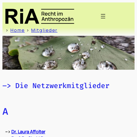
Zum
Inhalt
springen
>
Home
>
Mitglieder
–> Die Netzwerkmitglieder
A
–>
Dr. Laura Affolter