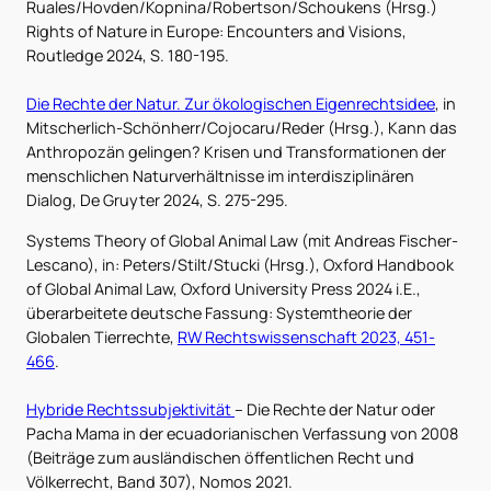
Ruales/Hovden/Kopnina/Robertson/Schoukens (Hrsg.)
Rights of Nature in Europe: Encounters and Visions,
Routledge 2024, S. 180-195.
Die Rechte der Natur. Zur ökologischen Eigenrechtsidee
, in
Mitscherlich-Schönherr/Cojocaru/Reder (Hrsg.), Kann das
Anthropozän gelingen? Krisen und Transformationen der
menschlichen Naturverhältnisse im interdisziplinären
Dialog, De Gruyter 2024, S. 275-295.
Systems Theory of Global Animal Law (mit Andreas Fischer-
Lescano), in: Peters/Stilt/Stucki (Hrsg.), Oxford Handbook
of Global Animal Law, Oxford University Press 2024 i.E.,
überarbeitete deutsche Fassung: Systemtheorie der
Globalen Tierrechte,
RW Rechtswissenschaft 2023, 451-
466
.
Hybride Rechtssubjektivität
– Die Rechte der Natur oder
Pacha Mama in der ecuadorianischen Verfassung von 2008
(Beiträge zum ausländischen öffentlichen Recht und
Völkerrecht, Band 307), Nomos 2021.